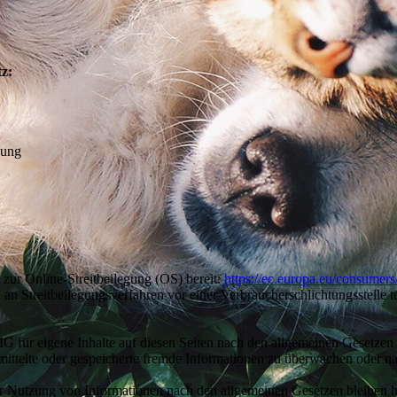
z:
hung
 zur Online-Streitbeilegung (OS) bereit:
https://ec.europa.eu/consumers
t, an Streitbeilegungsverfahren vor einer Verbraucherschlichtungsstelle 
G für eigene Inhalte auf diesen Seiten nach den allgemeinen Gesetzen
bermittelte oder gespeicherte fremde Informationen zu überwachen oder 
r Nutzung von Informationen nach den allgemeinen Gesetzen bleiben h