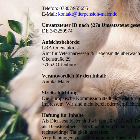
Telefon: 07807/955655
E-Mail:
kontakt@tierpension-maier.de
Umsatzsteuer-ID nach §27a Umsatzsteuergeset
DE 343250974
Aufsichtsbehörde:
LRA Ortenaukreis
Amt für Veterinärwesen & Lebensmittelüberwac
Okenstraße 29
77652 Offenburg
Verantwortlich für den Inhalt:
Annika Maier
Streitschlichtung
Die Europäische Kommission stellt eine Plattform
Impressum. Wir sind nicht bereit oder verpflichte
Haftung für Inhalte
Als Diensteanbieter sind wir gemäß § 7 Abs.1 TM
als Diensteanbieter jedoch nicht verpflichtet, ü
rechtswidrige Tätigkeit hinweisen.
Verpflichtungen zur Entfernung oder Sperrung de