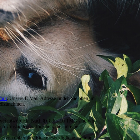
/odr
. Unsere E-Mail-Adresse finden Sie oben im
teilzunehmen.
 verantwortlich. Nach §§ 8 bis 10 TMG sind wir
nach Umständen zu forschen, die auf eine
iervon unberührt. Eine diesbezügliche Haftung