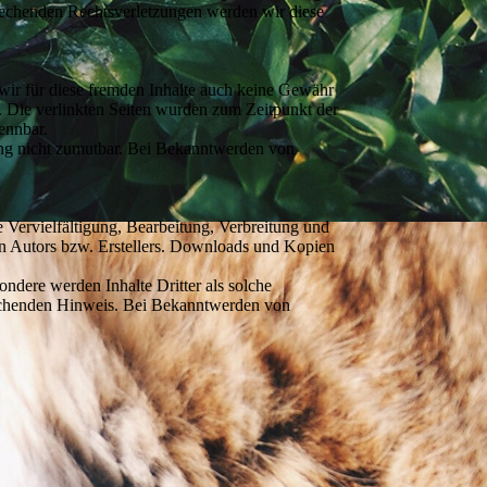
prechenden Rechtsverletzungen werden wir diese
 wir für diese fremden Inhalte auch keine Gewähr
ch. Die verlinkten Seiten wurden zum Zeitpunkt der
ennbar.
zung nicht zumutbar. Bei Bekanntwerden von
e Vervielfältigung, Bearbeitung, Verbreitung und
en Autors bzw. Erstellers. Downloads und Kopien
sondere werden Inhalte Dritter als solche
prechenden Hinweis. Bei Bekanntwerden von