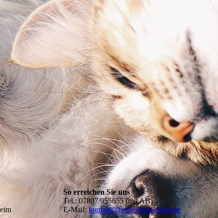
 und Katze am kus
So erreichen Sie uns
Tel.: 07807/955655 (mit AB)
heim
E-Mail:
kontakt@tierpension-maier.de