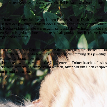
iner konkreten Rechtsverletzung möglich. Bei Bekanntwerden von ents
 Dritter, auf deren Inhalte wir keinen Einfluss haben. Deshalb können
 ist stets der jeweilige Anbieter oder Betreiber der Seiten verantwortli
t. Rechtswidrige Inhalte waren zum Zeitpunkt der Verlinkung nicht erk
kten Seiten ist jedoch ohne konkrete Anhaltspunkte einer Rechtsverlet
umgehend entfernen.
und Werke auf diesen Seiten unterliegen dem deutschen Urheberrecht. Di
es Urheberrechtes bedürfen der schriftlichen Zustimmung des jeweilig
erziellen Gebrauch gestattet.
eiber erstellt wurden, werden die Urheberrechte Dritter beachtet. Insbe
Urheberrechtsverletzung aufmerksam werden, bitten wir um einen ents
 umgehend entfernen.