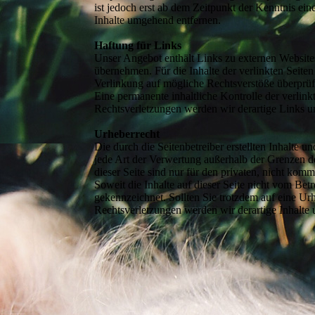
ist jedoch erst ab dem Zeitpunkt der Kenntnis e
Inhalte umgehend entfernen.
Haftung für Links
Unser Angebot enthält Links zu externen Websites
übernehmen. Für die Inhalte der verlinkten Seiten
Verlinkung auf mögliche Rechtsverstöße überprüf
Eine permanente inhaltliche Kontrolle der verlin
Rechtsverletzungen werden wir derartige Links 
Urheberrecht
Die durch die Seitenbetreiber erstellten Inhalte 
jede Art der Verwertung außerhalb der Grenzen d
dieser Seite sind nur für den privaten, nicht komm
Soweit die Inhalte auf dieser Seite nicht vom Betr
gekennzeichnet. Sollten Sie trotzdem auf eine 
Rechtsverletzungen werden wir derartige Inhalte